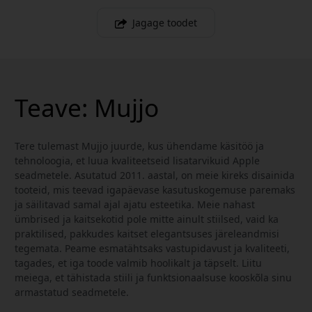
Jagage toodet
Teave: Mujjo
Tere tulemast Mujjo juurde, kus ühendame käsitöö ja
tehnoloogia, et luua kvaliteetseid lisatarvikuid Apple
seadmetele. Asutatud 2011. aastal, on meie kireks disainida
tooteid, mis teevad igapäevase kasutuskogemuse paremaks
ja säilitavad samal ajal ajatu esteetika. Meie nahast
ümbrised ja kaitsekotid pole mitte ainult stiilsed, vaid ka
praktilised, pakkudes kaitset elegantsuses järeleandmisi
tegemata. Peame esmatähtsaks vastupidavust ja kvaliteeti,
tagades, et iga toode valmib hoolikalt ja täpselt. Liitu
meiega, et tähistada stiili ja funktsionaalsuse kooskõla sinu
armastatud seadmetele.