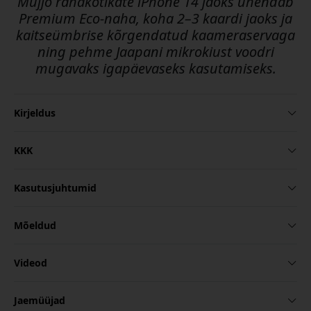
Mujjo rahakotikate iPhone 14 jaoks ühendab
Premium Eco-naha, koha 2–3 kaardi jaoks ja
kaitseümbrise kõrgendatud kaameraservaga
ning pehme Jaapani mikrokiust voodri
mugavaks igapäevaseks kasutamiseks.
Kirjeldus
KKK
Kasutusjuhtumid
Mõeldud
Videod
Jaemüüjad