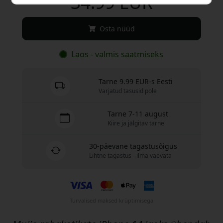
34.99 EUR
Osta nüüd
Laos - valmis saatmiseks
Tarne 9.99 EUR-s Eesti
Varjatud tasusid pole
Tarne 7-11 august
Kiire ja jälgitav tarne
30-päevane tagastusõigus
Lihtne tagastus - ilma vaevata
Turvalised maksed krüptimisega