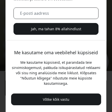
Jah, ma tahan 8% allahindlust
Me ei saada sulle kunagi rämpsposti. Registreerudes
nõustud aeg-ajalt saadetavate turundusmeilide, harivate
Me kasutame oma veebilehel küpsiseid
sarjade ja eripakkumistega.
Me kasutame küpsiseid, et parandada teie
Ei, ma eelistaksin täishinda maksta.
sirvimiskogemust, pakkuda isikupärastatud reklaami
või sisu ning analüüsida meie liiklust. Klõpsates
"Nõustun kõigega" nõustute meie küpsiste
kasutamisega.
Võtke kõik vastu
Soovitatav hind