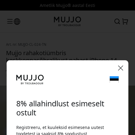
Ametlik Mujjo® aastal Eesti
Art. nr: MUJJO-CL-024-TN
Mujjo rahakotiümbris
keskkonnasõbralikust nahast iPhone 14
jaoks, kaarditasku ja kaitsev õhuke disain
igapäevaseks kasutamiseks - Tan
🎉 Sinu sooduskood:
8% allahindlust esimeselt
ostult
Registreeru, et kuuleksid esimesena uutest
Kasuta seda koodi kassas, et saada 8%
toodetest ja saaksid 8% soodustust
allahindlust.