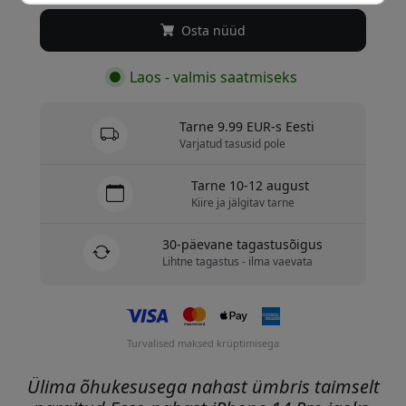
Osta nüüd
Laos - valmis saatmiseks
Tarne 9.99 EUR-s Eesti
Varjatud tasusid pole
Tarne 10-12 august
Kiire ja jälgitav tarne
30-päevane tagastusõigus
Lihtne tagastus - ilma vaevata
Turvalised maksed krüptimisega
Ülima õhukesusega nahast ümbris taimselt