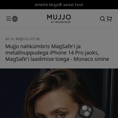
Ametlik Mujjo® aastal Eesti
Art. nr: MUJJO-CL-027-BL
Mujjo nahkümbris MagSafe'i ja
metallnuppudega iPhone 14 Pro jaoks,
MagSafe'i laadimise toega - Monaco sinine