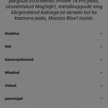
pargitud Ecco-nahast iPhone 14 Pro jaoks,
sisseehitatud MagSafe'i, metallnuppude ning
kõrgendatud kaitsega nii ekraani kui ka
kaamera jaoks, Monaco Blue'i toonis.
Kirjeldus
KKK
Kasutusjuhtumid
Mõeldud
Videod
Jaemüüjad