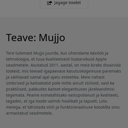
Jagage toodet
Teave: Mujjo
Tere tulemast Mujjo juurde, kus ühendame käsitöö ja
tehnoloogia, et luua kvaliteetseid lisatarvikuid Apple
seadmetele. Asutatud 2011. aastal, on meie kireks disainida
tooteid, mis teevad igapäevase kasutuskogemuse paremaks
ja säilitavad samal ajal ajatu esteetika. Meie nahast
ümbrised ja kaitsekotid pole mitte ainult stiilsed, vaid ka
praktilised, pakkudes kaitset elegantsuses järeleandmisi
tegemata. Peame esmatähtsaks vastupidavust ja kvaliteeti,
tagades, et iga toode valmib hoolikalt ja täpselt. Liitu
meiega, et tähistada stiili ja funktsionaalsuse kooskõla sinu
armastatud seadmetele.