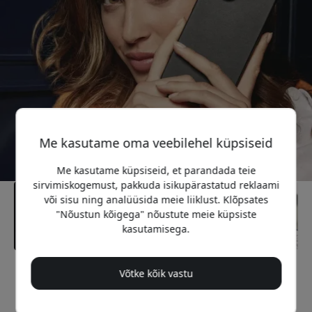
Me kasutame oma veebilehel küpsiseid
Me kasutame küpsiseid, et parandada teie
sirvimiskogemust, pakkuda isikupärastatud reklaami
või sisu ning analüüsida meie liiklust. Klõpsates
"Nõustun kõigega" nõustute meie küpsiste
kasutamisega.
Võtke kõik vastu
Soovitatav hind
29.99 EUR