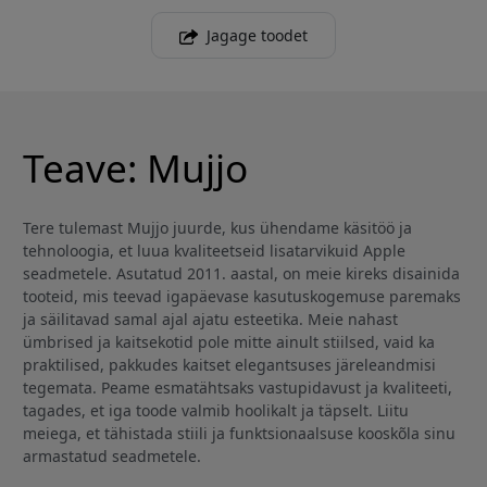
Jagage toodet
Teave: Mujjo
Tere tulemast Mujjo juurde, kus ühendame käsitöö ja
tehnoloogia, et luua kvaliteetseid lisatarvikuid Apple
seadmetele. Asutatud 2011. aastal, on meie kireks disainida
tooteid, mis teevad igapäevase kasutuskogemuse paremaks
ja säilitavad samal ajal ajatu esteetika. Meie nahast
ümbrised ja kaitsekotid pole mitte ainult stiilsed, vaid ka
praktilised, pakkudes kaitset elegantsuses järeleandmisi
tegemata. Peame esmatähtsaks vastupidavust ja kvaliteeti,
tagades, et iga toode valmib hoolikalt ja täpselt. Liitu
meiega, et tähistada stiili ja funktsionaalsuse kooskõla sinu
armastatud seadmetele.