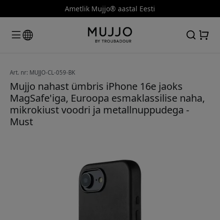
Ametlik Mujjo® aastal Eesti
Art. nr: MUJJO-CL-059-BK
Mujjo nahast ümbris iPhone 16e jaoks
MagSafe'iga, Euroopa esmaklassilise naha,
mikrokiust voodri ja metallnuppudega -
Must