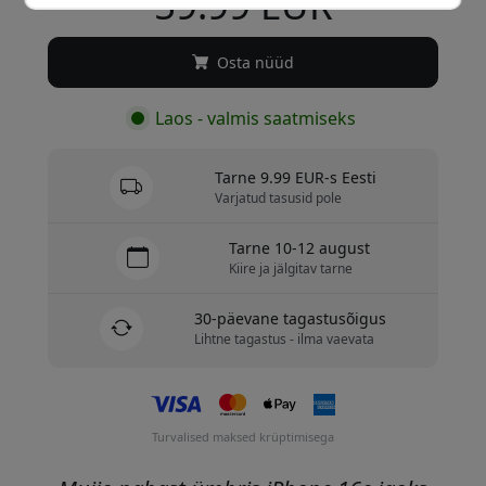
59.99 EUR
Osta nüüd
Laos - valmis saatmiseks
Tarne 9.99 EUR-s Eesti
Varjatud tasusid pole
Tarne 10-12 august
Kiire ja jälgitav tarne
30-päevane tagastusõigus
Lihtne tagastus - ilma vaevata
Turvalised maksed krüptimisega