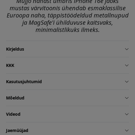
Mujjo nahast ümbris iPhone 16e jaoks
mustas värvitoonis ühendab esmaklassilise
Euroopa naha, täppistöödeldud metallnupud
ja MagSafe'i ühilduvuse kaitsvaks,
minimalistlikuks ilmeks.
Kirjeldus
KKK
Kasutusjuhtumid
Mõeldud
Videod
Jaemüüjad