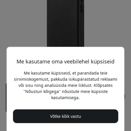
Me kasutame oma veebilehel küpsiseid
Me kasutame küpsiseid, et parandada teie
sirvimiskogemust, pakkuda isikupärastatud reklaami
või sisu ning analüüsida meie liiklust. Klõpsates
"Nõustun kõigega" nõustute meie küpsiste
kasutamisega.
Võtke kõik vastu
Soovitatav hind