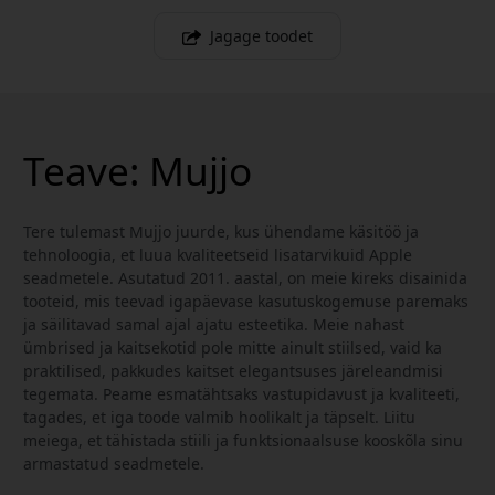
Jagage toodet
Teave: Mujjo
Tere tulemast Mujjo juurde, kus ühendame käsitöö ja
tehnoloogia, et luua kvaliteetseid lisatarvikuid Apple
seadmetele. Asutatud 2011. aastal, on meie kireks disainida
tooteid, mis teevad igapäevase kasutuskogemuse paremaks
ja säilitavad samal ajal ajatu esteetika. Meie nahast
ümbrised ja kaitsekotid pole mitte ainult stiilsed, vaid ka
praktilised, pakkudes kaitset elegantsuses järeleandmisi
tegemata. Peame esmatähtsaks vastupidavust ja kvaliteeti,
tagades, et iga toode valmib hoolikalt ja täpselt. Liitu
meiega, et tähistada stiili ja funktsionaalsuse kooskõla sinu
armastatud seadmetele.