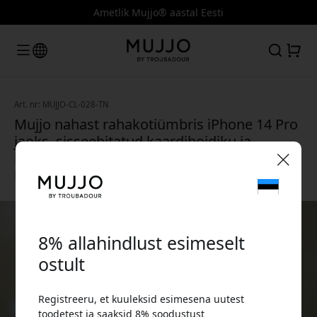
Ametlik Mujjo® aastal Eesti
Art. nr: MUJJO-CL-028-TN
Mujjo nahast rahakotiümbris iPhone 14 Pro
jaoks, sisseehitatud kaardihoidiku ja
kaitseva disainiga igapäevaseks
kasutamiseks - Tan
🎉 Sinu sooduskood:
8% allahindlust esimeselt
ostult
Registreeru, et kuuleksid esimesena uutest
Kasuta seda koodi kassas, et saada 8%
toodetest ja saaksid 8% soodustust
allahindlust.