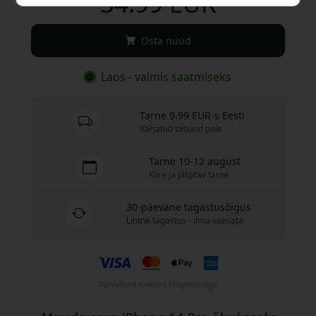
34.99 EUR
Osta nüüd
Laos - valmis saatmiseks
Tarne 9.99 EUR-s Eesti
Varjatud tasusid pole
Tarne 10-12 august
Kiire ja jälgitav tarne
30-päevane tagastusõigus
Lihtne tagastus - ilma vaevata
Turvalised maksed krüptimisega