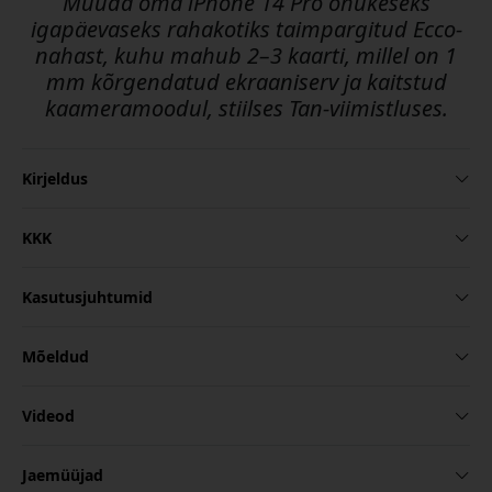
Muuda oma iPhone 14 Pro õhukeseks
igapäevaseks rahakotiks taimpargitud Ecco-
nahast, kuhu mahub 2–3 kaarti, millel on 1
mm kõrgendatud ekraaniserv ja kaitstud
kaameramoodul, stiilses Tan-viimistluses.
Kirjeldus
KKK
Kasutusjuhtumid
Mõeldud
Videod
Jaemüüjad