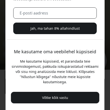
Jah, ma tahan 8% allahindlust
Me ei saada sulle kunagi rämpsposti. Registreerudes
nõustud aeg-ajalt saadetavate turundusmeilide, harivate
Me kasutame oma veebilehel küpsiseid
sarjade ja eripakkumistega.
Me kasutame küpsiseid, et parandada teie
Ei, ma eelistaksin täishinda maksta.
sirvimiskogemust, pakkuda isikupärastatud reklaami
või sisu ning analüüsida meie liiklust. Klõpsates
"Nõustun kõigega" nõustute meie küpsiste
kasutamisega.
Võtke kõik vastu
Soovitatav hind