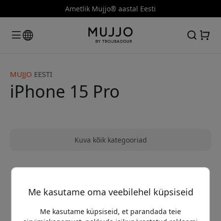
Ametlik Mujjo® aastal Eesti
MUJJO
EESTI
iPhone 15 Pro
Kuva kõik kategooriad
Me ei leidnud ühtegi toodet, mis vastaks
Me kasutame oma veebilehel küpsiseid
sinu otsingule
Me kasutame küpsiseid, et parandada teie