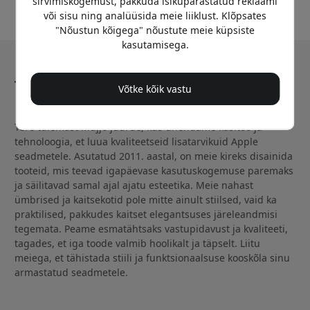
sirvimiskogemust, pakkuda isikupärastatud reklaami
või sisu ning analüüsida meie liiklust. Klõpsates
"Nõustun kõigega" nõustute meie küpsiste
kasutamisega.
Teave: Mujjo
Võtke kõik vastu
Tere tulemast Mujjo juurde, kus ühendame käsitöö ja
tehnoloogia, et luua kvaliteetseid lisatarvikuid Apple
seadmetele. Asutatud 2011. aastal, on meie kireks disainida
tooteid, mis teevad igapäevase kasutuskogemuse paremaks
ja säilitavad samal ajal ajatu esteetika. Meie nahast
ümbrised ja kaitsekotid pole mitte ainult stiilsed, vaid ka
praktilised, pakkudes kaitset elegantsuses järeleandmisi
tegemata. Peame esmatähtsaks vastupidavust ja kvaliteeti,
tagades, et iga toode valmib hoolikalt ja täpselt. Liitu
meiega, et tähistada stiili ja funktsionaalsuse kooskõla sinu
armastatud seadmetele.