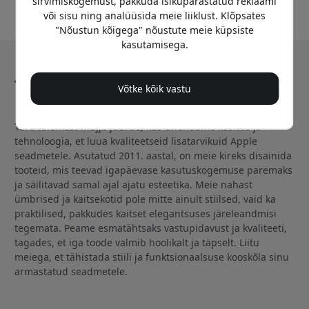
sirvimiskogemust, pakkuda isikupärastatud reklaami
või sisu ning analüüsida meie liiklust. Klõpsates
"Nõustun kõigega" nõustute meie küpsiste
kasutamisega.
Teave: Mujjo
Võtke kõik vastu
Tere tulemast Mujjo juurde, kus ühendame käsitöö ja
tehnoloogia, et luua kvaliteetseid lisatarvikuid Apple
seadmetele. Asutatud 2011. aastal, on meie kireks disainida
tooteid, mis teevad igapäevase kasutuskogemuse paremaks
ja säilitavad samal ajal ajatu esteetika. Meie nahast
ümbrised ja kaitsekotid pole mitte ainult stiilsed, vaid ka
praktilised, pakkudes kaitset elegantsuses järeleandmisi
tegemata. Peame esmatähtsaks vastupidavust ja kvaliteeti,
tagades, et iga toode valmib hoolikalt ja täpselt. Liitu
meiega, et tähistada stiili ja funktsionaalsuse kooskõla sinu
armastatud seadmetele.