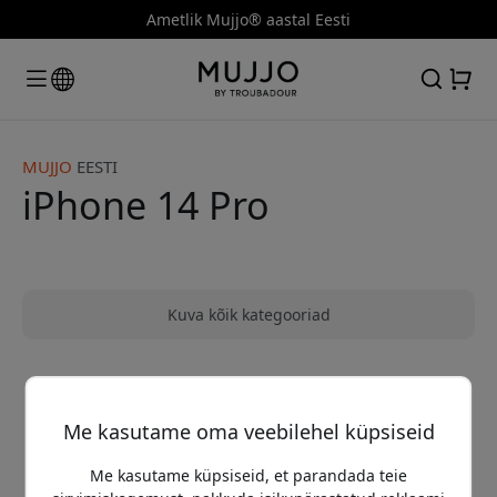
Ametlik Mujjo® aastal Eesti
MUJJO
EESTI
iPhone 14 Pro
Kuva kõik kategooriad
Me ei leidnud ühtegi toodet, mis vastaks
Me kasutame oma veebilehel küpsiseid
sinu otsingule
Me kasutame küpsiseid, et parandada teie