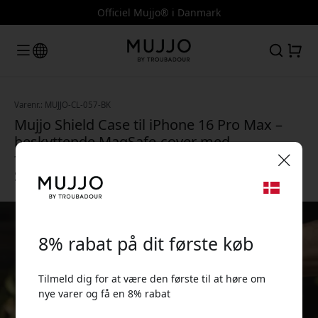
Officiel Mujjo® i Danmark
Varenr.: MUJJO-CL-057-BK
Mujjo Shield Case til iPhone 16 Pro Max –
beskyttende MagSafe-cover med
faldbeskyttelse op til 5 m og sikkert greb -
Sort
🎉 Din rabatkode:
8% rabat på dit første køb
Tilmeld dig for at være den første til at høre om
nye varer og få en 8% rabat
Brug denne kode ved kassen for at få 8% rabat.