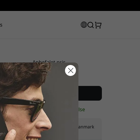
s
Anbefalet pris
249 DKK
rabatkode:
Køb nu
På lager - klar til afsendelse
Forsendelse af 49 DKK i Danmark
Ingen skjulte gebyrer
assen for at få 8% rabat.