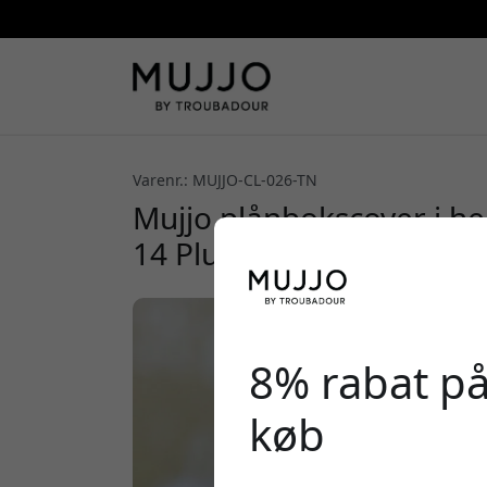
Varenr.: MUJJO-CL-026-TN
Mujjo plånbokscover i hel
14 Plus med plads til 2–3
8% rabat på
køb