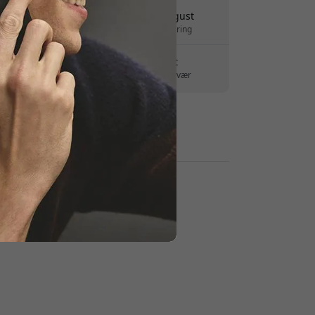
Levering 10-12 august
Hurtig og sporbar levering
30 dages returret
Nem retur - intet besvær
Sikre betalinger med kryptering
Forhandlere: