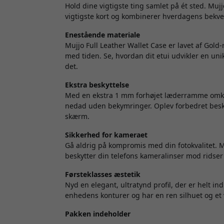
Hold dine vigtigste ting samlet på ét sted. Mujjo
vigtigste kort og kombinerer hverdagens bekv
Enestående materiale
Mujjo Full Leather Wallet Case er lavet af Gold
med tiden. Se, hvordan dit etui udvikler en un
det.
Ekstra beskyttelse
Med en ekstra 1 mm forhøjet læderramme omkr
nedad uden bekymringer. Oplev forbedret beskyt
skærm.
Sikkerhed for kameraet
Gå aldrig på kompromis med din fotokvalitet. 
beskytter din telefons kameralinser mod ridser
Førsteklasses æstetik
Nyd en elegant, ultratynd profil, der er helt ind
enhedens konturer og har en ren silhuet og et 
Pakken indeholder