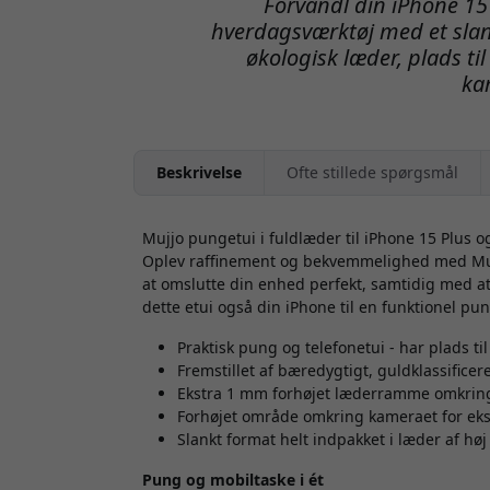
Forvandl din iPhone 15 P
hverdagsværktøj med et slank
økologisk læder, plads t
ka
Beskrivelse
Ofte stillede spørgsmål
Mujjo pungetui i fuldlæder til iPhone 15 Plus o
Oplev raffinement og bekvemmelighed med Mujjo
at omslutte din enhed perfekt, samtidig med at d
dette etui også din iPhone til en funktionel pun
Praktisk pung og telefonetui - har plads til
Fremstillet af bæredygtigt, guldklassificer
Ekstra 1 mm forhøjet læderramme omkring
Forhøjet område omkring kameraet for eks
Slankt format helt indpakket i læder af høj 
Pung og mobiltaske i ét