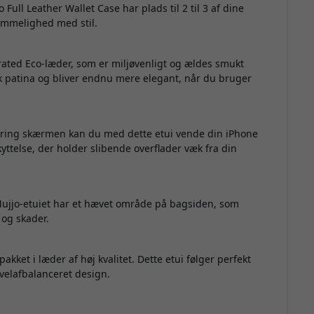
 Full Leather Wallet Case har plads til 2 til 3 af dine
emmelighed med stil.
-rated Eco-læder, som er miljøvenligt og ældes smukt
ik patina og bliver endnu mere elegant, når du bruger
ing skærmen kan du med dette etui vende din iPhone
telse, der holder slibende overflader væk fra din
Mujjo-etuiet har et hævet område på bagsiden, som
 og skader.
pakket i læder af høj kvalitet. Dette etui følger perfekt
velafbalanceret design.