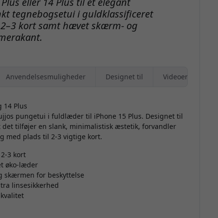
lus eller 14 Plus til et elegant
t tegnebogsetui i guldklassificeret
il 2–3 kort samt hævet skærm- og
merakant.
Anvendelsesmuligheder
Designet til
Videoer
g 14 Plus
s pungetui i fuldlæder til iPhone 15 Plus. Designet til
et tilføjer en slank, minimalistisk æstetik, forvandler
g med plads til 2-3 vigtige kort.
 2-3 kort
et øko-læder
 skærmen for beskyttelse
tra linsesikkerhed
kvalitet