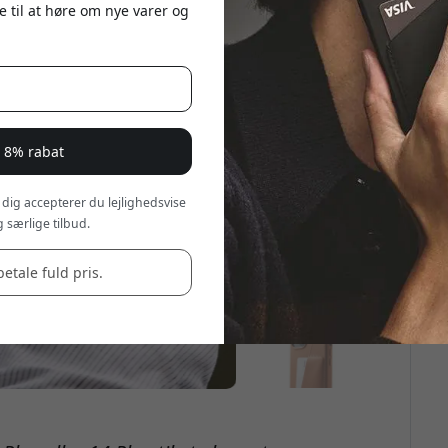
e til at høre om nye varer og
r 8% rabat
 dig accepterer du lejlighedsvise
 særlige tilbud.
betale fuld pris.