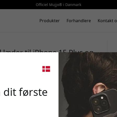
Officiel Mujjo® i Danmark
Produkter
Forhandlere
Kontakt o
 læder til iPhone 15 Plus og
 kort og beskyttelse - Beige
🎉 Din 
 dit første
Brug denne kode ved k