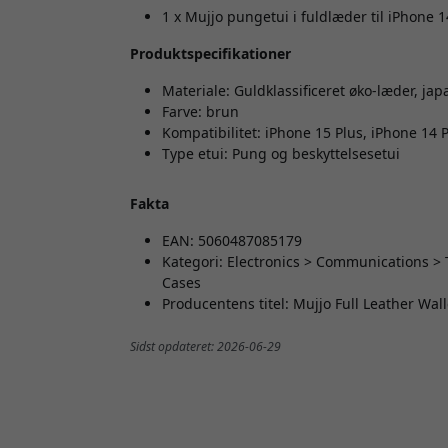
1 x Mujjo pungetui i fuldlæder til iPhone 1
Produktspecifikationer
Materiale: Guldklassificeret øko-læder, ja
Farve: brun
Kompatibilitet: iPhone 15 Plus, iPhone 14 
Type etui: Pung og beskyttelsesetui
Fakta
EAN: 5060487085179
Kategori: Electronics > Communications >
Cases
Producentens titel: Mujjo Full Leather Wal
Sidst opdateret: 2026-06-29