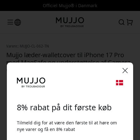
Officiel Mujjo® i Danmark
Varenr.: MUJJO-CL-062-TN
Mujjo læder-walletcover til iPhone 17 Pro
med MagSafe og understøttelse af Camera
Control til 2–3 kort - Tan
🎉 Din rabatkode:
8% rabat på dit første køb
Tilmeld dig for at være den første til at høre om
nye varer og få en 8% rabat
Brug denne kode ved kassen for at få 8% rabat.