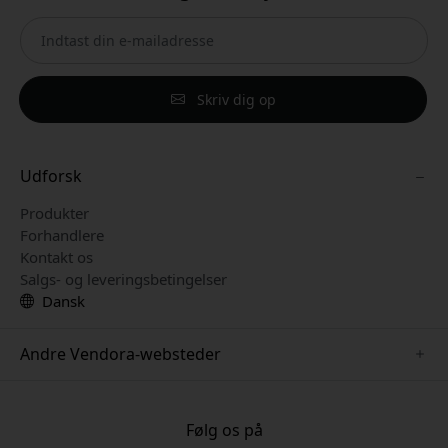
Skriv dig op
Udforsk
Produkter
Forhandlere
Kontakt os
Salgs- og leveringsbetingelser
Dansk
Andre Vendora-websteder
www.paperlike.se
www.satechi.se
Følg os på
www.clickandgrow.se