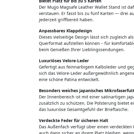
Bietet Platz für bis zu 5 Karten
Der Mujjo Magsafe Leather Wallet Stand ist daf
verstauen. Er fasst bis zu fünf Karten — drei 
jederzeit griffbereit haben.
Anpassbares Klappdesign
Dieses vielseitige Design lässt sich zugleich a
Querformat aufstellen können – für komfortabl
beim Genießen Ihrer Lieblingssendungen.
Luxuriöses Velore-Leder
Gefertigt aus feinnarbigem Kalbsleder und geg
sich das Velore-Leder außergewöhnlich angeneh
eine schöne Patina entwickelt.
Besonders weiches japanisches Mikrofaserfut
Der Innenbereich ist mit einer satinartigen ja
zusätzlich zu schützen. Die Polsterung bietet e
das luxuriöse Gesamtgefühl der Brieftasche.
Verdeckte Feder für sicheren Halt
Das Außenfach verfügt über einen verdeckten 
auch dann sicher an ihrem Platz bleiben, wenn 