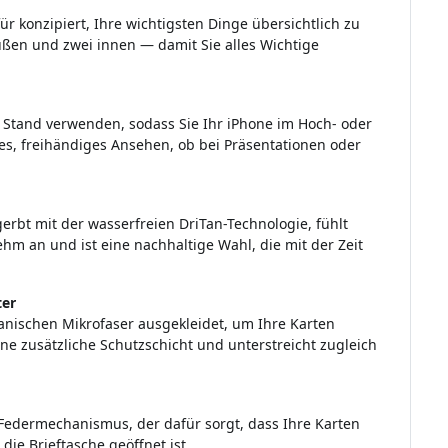
ür konzipiert, Ihre wichtigsten Dinge übersichtlich zu
außen und zwei innen — damit Sie alles Wichtige
ls Stand verwenden, sodass Sie Ihr iPhone im Hoch- oder
es, freihändiges Ansehen, ob bei Präsentationen oder
erbt mit der wasserfreien DriTan-Technologie, fühlt
m an und ist eine nachhaltige Wahl, die mit der Zeit
ter
panischen Mikrofaser ausgekleidet, um Ihre Karten
ine zusätzliche Schutzschicht und unterstreicht zugleich
Federmechanismus, der dafür sorgt, dass Ihre Karten
die Brieftasche geöffnet ist.