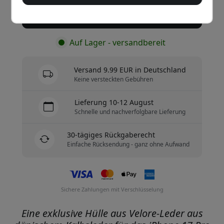
Jetzt kaufen
Auf Lager - versandbereit
Versand 9.99 EUR in Deutschland
Keine versteckten Gebühren
Lieferung 10-12 August
Schnelle und nachverfolgbare Lieferung
30-tägiges Rückgaberecht
Einfache Rücksendung - ganz ohne Aufwand
Sichere Zahlungen mit Verschlüsselung
Eine exklusive Hülle aus Velore-Leder aus