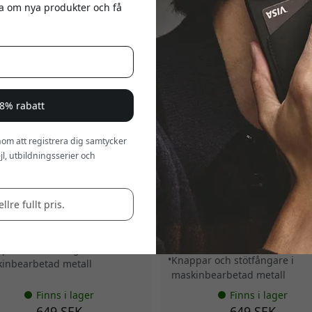
eta om nya produkter och få
a 8% rabatt
om att registrera dig samtycker
O-CL-063-TN
5.0
MUJJO-CL-061-BR
l, utbildningsserier och
 läderfodral för iPhone 17 Pro
Mujjo Läderfodral för iPhone 1
med MagSafe, metallknappar,
med MagSafe-kompatibilitet i
astöd och Velore-läder - Tan
Velore-läder av danskt kalvskin
Brons Röd
llre fullt pris.
ium Velore läder på utsidan
Premium Velore läder på utsi
afe-kompatibel magnetisk
MagSafe-kompatibel magneti
ning
inriktning
par och stötfångare i
Knappar och stötfångare i
inbearbetad metall
maskinbearbetad metall
Finns i lager
Finns i lager
649 SEK
649 SEK