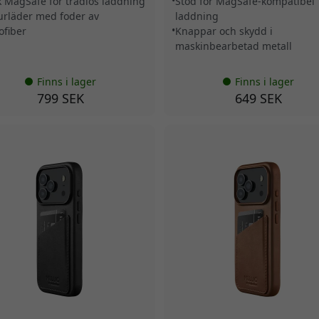
k MagSafe för trådlös laddning
Stöd för MagSafe-kompatibel
urläder med foder av
laddning
ofiber
Knappar och skydd i
maskinbearbetad metall
Finns i lager
Finns i lager
799 SEK
649 SEK