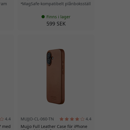
 ram
MagSafe-kompatibelt plånboksställ
Finns i lager
599 SEK
4.4
MUJJO-CL-060-TN
4.4
17 med
Mujjo Full Leather Case för iPhone