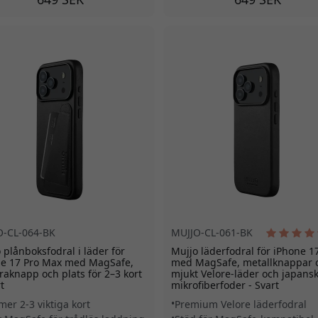
O-CL-064-BK
MUJJO-CL-061-BK
 plånboksfodral i läder för
Mujjo läderfodral för iPhone 1
ne 17 Pro Max med MagSafe,
med MagSafe, metallknappar 
aknapp och plats för 2–3 kort
mjukt Velore-läder och japansk
t
mikrofiberfoder - Svart
er 2-3 viktiga kort
Premium Velore läderfodral