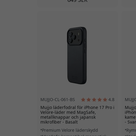
MUJJO-CL-061-BS
4.8
MUJJ
Mujjo läderfodral för iPhone 17 Pro i
Mujjo
Velore-läder med MagSafe,
iPho
metallknappar och japansk
kamer
mikrofiber - Basalt
- Svar
Premium Velore läderskydd
Rymm