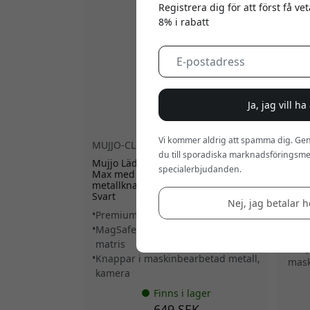
Registrera dig för att först få v
8% i rabatt
Ja, jag vill h
Vi kommer aldrig att spamma dig. Gen
MUJJO-CL-063-BK
5.0
MUJJ
du till sporadiska marknadsföringsmej
Mujjo Läderfodral för iPhone 17 Pro
Mujjo
specialerbjudanden.
Max med MagSafe-kompatibilitet,
Max 
metallknappar och kameraskydd -
kamer
Svart
Nej, jag betalar he
Prem
Premium Velore läder på utsidan
MagS
MagSafe-kompatibel magnetisk
ladd
matris
Knap
Knappar i maskinbearbetad metall,
mask
kamera
Finns i lager
649 SEK