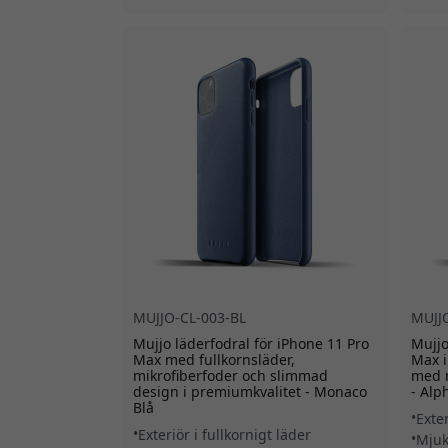
MUJJO-CL-003-BL
MUJJ
Mujjo läderfodral för iPhone 11 Pro
Mujjo
Max med fullkornsläder,
Max i
mikrofiberfoder och slimmad
med m
design i premiumkvalitet - Monaco
- Alp
Blå
Exter
Exteriör i fullkornigt läder
Mjuk