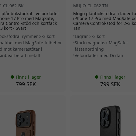
O-CL-062-BK
MUJJO-CL-062-TN
 plånboksfodral i velourläder
Mujjo plånboksfodral i läder fö
Phone 17 Pro med MagSafe,
iPhone 17 Pro med MagSafe o
a Control-stöd och kortfack
Camera Control-stöd för 2–3 ko
3 kort - Svart
Tan
boksfodral rymmer 2-3 kort
Lagrar 2-3 kort
atibel med MagSafe-tillbehör
Stark magnetisk MagSafe-
d mot kamerastötar i
fästanordning
inbearbetad metall
Velourläder med DriTan
Finns i lager
Finns i lager
799 SEK
799 SEK