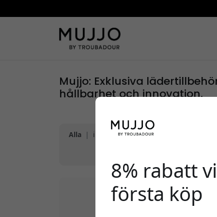
Mujjo: Exklusiva lädertillbeh
hållbarhet och innovation.
Alla
|
iPhone 17
|
iPhone 17 Air
|
iPhone 
|
iPhone 15 Pro Max
|
iPhone 15
|
8% rabatt vi
första köp