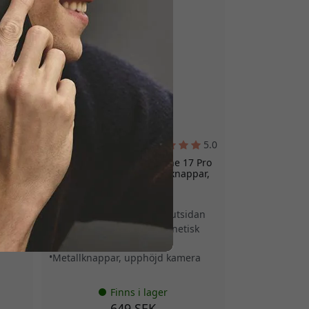
4.8
MUJJO-CL-063-BS
5.0
7 Pro
Mujjo läderfodral för iPhone 17 Pro
Max med MagSafe, metallknappar,
n -
kamerastöd och japanskt
mikrofiberfoder - Basalt
dan
Premium Velore läder på utsidan
sk
MagSafe-kompatibel magnetisk
laddning
Metallknappar, upphöjd kamera
Finns i lager
649 SEK