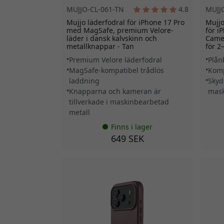
MUJJO-CL-061-TN
4.8
MUJJ
Mujjo läderfodral för iPhone 17 Pro
Mujjo
med MagSafe, premium Velore-
för i
läder i dansk kalvskinn och
Camer
metallknappar - Tan
för 2–
Premium Velore läderfodral
Plån
MagSafe-kompatibel trådlös
Komp
laddning
Skyd
Knapparna och kameran är
mask
tillverkade i maskinbearbetad
metall
Finns i lager
649 SEK