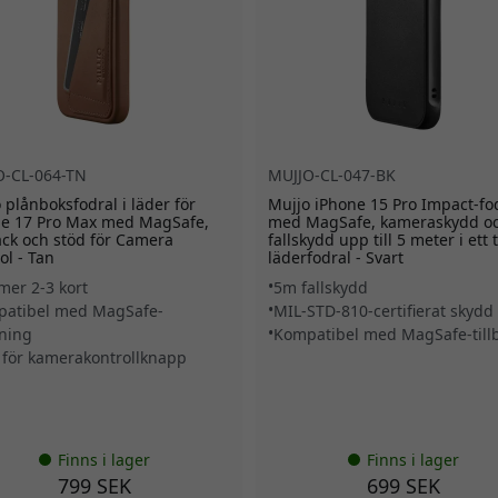
O-CL-064-TN
MUJJO-CL-047-BK
 plånboksfodral i läder för
Mujjo iPhone 15 Pro Impact-fo
ne 17 Pro Max med MagSafe,
med MagSafe, kameraskydd o
ack och stöd för Camera
fallskydd upp till 5 meter i ett 
ol - Tan
läderfodral - Svart
er 2-3 kort
5m fallskydd
atibel med MagSafe-
MIL-STD-810-certifierat skydd
ning
Kompatibel med MagSafe-till
 för kamerakontrollknapp
Finns i lager
Finns i lager
799 SEK
699 SEK