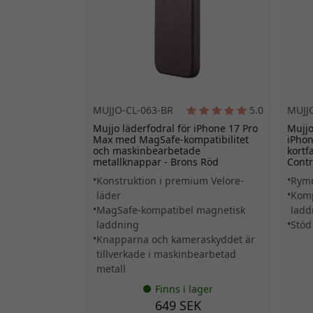
MUJJO-CL-063-BR
5.0
MUJJ
Mujjo läderfodral för iPhone 17 Pro
Mujjo
Max med MagSafe-kompatibilitet
iPho
och maskinbearbetade
kortf
metallknappar - Brons Röd
Contr
Konstruktion i premium Velore-
Rymm
läder
Komp
MagSafe-kompatibel magnetisk
ladd
laddning
Stöd
Knapparna och kameraskyddet är
tillverkade i maskinbearbetad
metall
Finns i lager
649 SEK