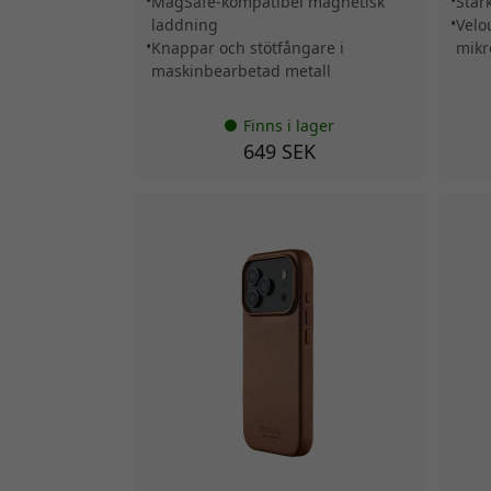
MagSafe-kompatibel magnetisk
Star
laddning
Velo
Knappar och stötfångare i
mikr
maskinbearbetad metall
Finns i lager
649 SEK