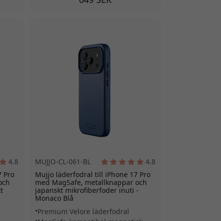
4.8
MUJJO-CL-061-BL
4.8
7 Pro
Mujjo läderfodral till iPhone 17 Pro
och
med MagSafe, metallknappar och
t
japanskt mikrofiberfoder inuti -
Monaco Blå
Premium Velore läderfodral