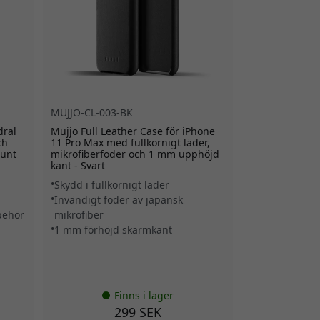
MUJJO-CL-003-BK
dral
Mujjo Full Leather Case för iPhone
ch
11 Pro Max med fullkornigt läder,
tunt
mikrofiberfoder och 1 mm upphöjd
kant - Svart
Skydd i fullkornigt läder
Invändigt foder av japansk
behör
mikrofiber
1 mm förhöjd skärmkant
Finns i lager
299 SEK