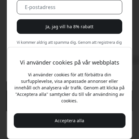
Ja, jag vill ha 8% rabatt
Vi kommer aldrig att spamma dig. Genom att registrera dig
samtycker du till sporadiska marknadsföringsmejl,
utbildningsserier och specialerbjudanden.
Vi använder cookies på vår webbplats
Nej, jag betalar hellre fullt pris.
Vi använder cookies för att förbättra din
surfupplevelse, visa anpassade annonser eller
innehåll och analysera vår trafik. Genom att klicka på
"Acceptera alla" samtycker du till vår användning av
cookies.
Acceptera alla
Rekommenderat pris
1 199 SEK