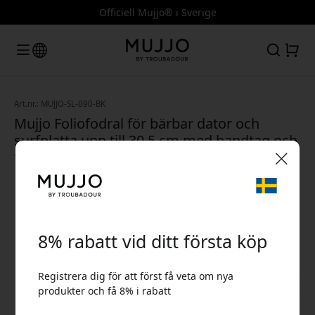
Officiell Mujjo® i Sverige
Art.nr.: MUJJO-SL-090-BK
Mujjo Foliofodral för bärbar dator och
surfplatta upp till 30,5 cm med handtag och
förvaring i läder - Svart
🎉 Din rabattkod:
8% rabatt vid ditt första köp
Registrera dig för att först få veta om nya
produkter och få 8% i rabatt
Använd denna kod i kassan för att få 8% rabatt.