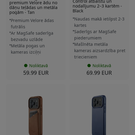
Control atbalstu un
premium Velore ādu no
nodalījumu 2–3 kartēm -
dāņu teļādas un metāla
Black
pogām - Tan
Naudas makā ietilpst 2-3
Premium Velore ādas
kartes
futrālis
Saderīgs ar MagSafe
Ar MagSafe saderīga
piederumiem
bezvadu uzlāde
Mašīnēta metāla
Metāla pogas un
kameras aizsardzība pret
kameras izciļņi
triecieniem
Noliktavā
Noliktavā
59.99 EUR
69.99 EUR