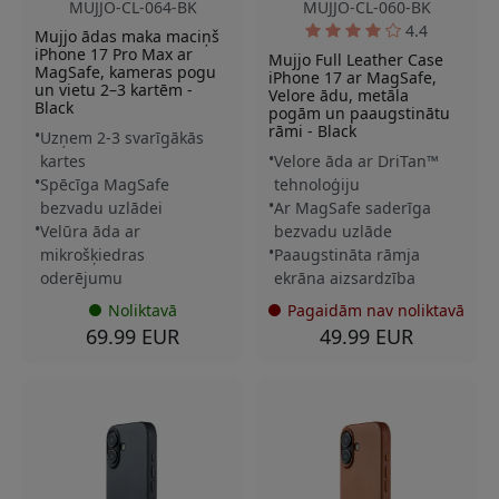
MUJJO-CL-064-BK
MUJJO-CL-060-BK
4.4
Mujjo ādas maka maciņš
iPhone 17 Pro Max ar
Mujjo Full Leather Case
MagSafe, kameras pogu
iPhone 17 ar MagSafe,
un vietu 2–3 kartēm -
Velore ādu, metāla
Black
pogām un paaugstinātu
rāmi - Black
Uzņem 2-3 svarīgākās
kartes
Velore āda ar DriTan™
Spēcīga MagSafe
tehnoloģiju
bezvadu uzlādei
Ar MagSafe saderīga
Velūra āda ar
bezvadu uzlāde
mikrošķiedras
Paaugstināta rāmja
oderējumu
ekrāna aizsardzība
Noliktavā
Pagaidām nav noliktavā
69.99 EUR
49.99 EUR