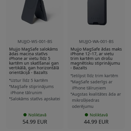
MUJJO-WS-001-BS
MUJJO-WA-001-BS
Mujjo MagSafe salokāms
Mujjo MagSafe ādas maks
ādas maciņa statīvs
iPhone 12–17, ar vietu
iPhone ar vietu līdz 5
trim kartēm un drošu
kartēm un skatīšanai gan
magnētisku stiprinājumu
vertikālā, gan horizontālā
- Bazalts
orientācijā - Bazalts
Ietilpst līdz trim kartēm
Uztur līdz 5 kartēm
MagSafe saderīgs ar
MagSafe stiprinājums
iPhone tālruņiem
iPhone tālrunim
Augstas kvalitātes āda ar
Salokāms statīvs apskatei
mikrošķiedras
oderējumu
Noliktavā
Noliktavā
54.99 EUR
44.99 EUR