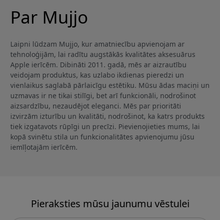
Par Mujjo
Laipni lūdzam Mujjo, kur amatniecību apvienojam ar
tehnoloģijām, lai radītu augstākās kvalitātes aksesuārus
Apple ierīcēm. Dibināti 2011. gadā, mēs ar aizrautību
veidojam produktus, kas uzlabo ikdienas pieredzi un
vienlaikus saglabā pārlaicīgu estētiku. Mūsu ādas maciņi un
uzmavas ir ne tikai stilīgi, bet arī funkcionāli, nodrošinot
aizsardzību, nezaudējot eleganci. Mēs par prioritāti
izvirzām izturību un kvalitāti, nodrošinot, ka katrs produkts
tiek izgatavots rūpīgi un precīzi. Pievienojieties mums, lai
kopā svinētu stila un funkcionalitātes apvienojumu jūsu
iemīļotajām ierīcēm.
Pieraksties mūsu jaunumu vēstulei