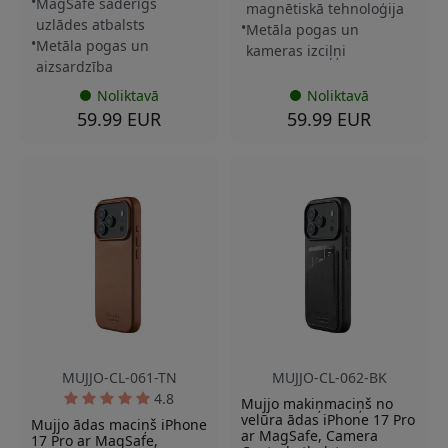
MagSafe saderīgs
magnētiskā tehnoloģija
uzlādes atbalsts
Metāla pogas un
Metāla pogas un
kameras izciļņi
aizsardzība
Noliktavā
Noliktavā
59.99 EUR
59.99 EUR
MUJJO-CL-061-TN
MUJJO-CL-062-BK
4.8
Mujjo makiņmaciņš no
velūra ādas iPhone 17 Pro
Mujjo ādas maciņš iPhone
ar MagSafe, Camera
17 Pro ar MagSafe,