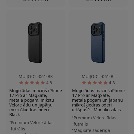
MUJJO-CL-061-BK
MUJJO-CL-061-BL
4.8
4.8
Mujjo ādas maciņš iPhone
Mujjo ādas maciņš iPhone
17 Pro ar MagSafe,
17 Pro ar MagSafe,
metāla pogām, mīkstu
metāla pogām un japāņu
Velore ādu un japāņu
mikrošķiedras oderi
mikrošķiedras oderi -
iekšpusē - Monako zilais
Black
Premium Velore ādas
Premium Velore ādas
futrālis
futrālis
MagSafe saderīga