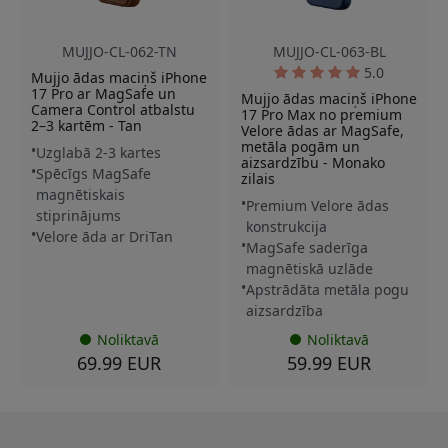
MUJJO-CL-062-TN
MUJJO-CL-063-BL
5.0
Mujjo ādas maciņš iPhone
17 Pro ar MagSafe un
Mujjo ādas maciņš iPhone
Camera Control atbalstu
17 Pro Max no premium
2–3 kartēm - Tan
Velore ādas ar MagSafe,
metāla pogām un
Uzglabā 2-3 kartes
aizsardzību - Monako
Spēcīgs MagSafe
zilais
magnētiskais
Premium Velore ādas
stiprinājums
konstrukcija
Velore āda ar DriTan
MagSafe saderīga
magnētiskā uzlāde
Apstrādāta metāla pogu
aizsardzība
Noliktavā
Noliktavā
69.99 EUR
59.99 EUR