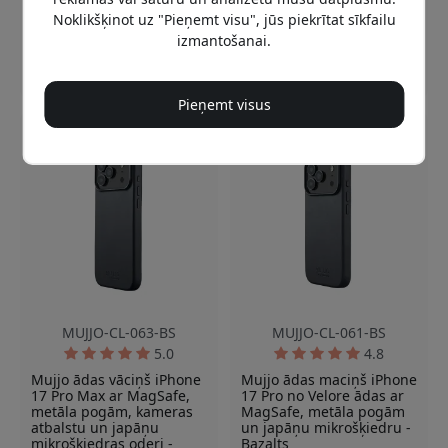
izlīdzinājums
Apstrādāta metāla
Noklikšķinot uz "Pieņemt visu", jūs piekrītat sīkfailu
Metāla pogas un izciļņi
pogas, kameras izciļņi
izmantošanai.
Noliktavā
Noliktavā
59.99 EUR
59.99 EUR
Pieņemt visus
MUJJO-CL-063-BS
MUJJO-CL-061-BS
5.0
4.8
Mujjo ādas vāciņš iPhone
Mujjo ādas maciņš iPhone
17 Pro Max ar MagSafe,
17 Pro no Velore ādas ar
metāla pogām, kameras
MagSafe, metāla pogām
atbalstu un japāņu
un japāņu mikrošķiedru -
mikrošķiedras oderi -
Bazalts