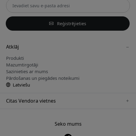
Reģistrējieties
Atklāj
Produkti
Mazumtirgotāji
Sazinieties ar mums
Pārdošanas un piegādes noteikumi
Latviešu
Citas Vendora vietnes
www.paperlike.se
www.satechi.se
Seko mums
www.clickandgrow.se
www.playshifu.se