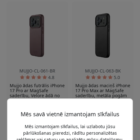
MUJJO-CL-061-BR
MUJJO-CL-063-BK
4.8
5.0
Mujjo ādas futrālis iPhone
Mujjo ādas maciņš iPhone
17 Pro ar MagSafe
17 Pro Max ar MagSafe
saderību, Velore ādā no
saderību, metāla pogām
dāņu teļādas - Bronzas
un kameras aizsardzību -
sarkanā krāsā
Black
Mēs savā vietnē izmantojam sīkfailus
Premium Velore ādas
Premium Velore ādas
ārpuse
ārpuse
Mēs izmantojam sīkfailus, lai uzlabotu jūsu
MagSafe saderīgs
MagSafe saderīgs
pārlūkošanas pieredzi, rādītu personalizētas
magnētiskais
magnētiskais masīvs
reklāmas vai saturu un analizētu mūsu datplūsmu.