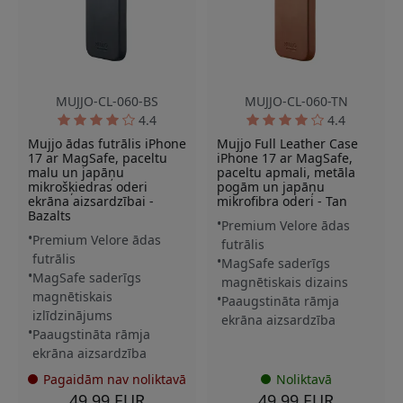
MUJJO-CL-060-BS
MUJJO-CL-060-TN
4.4
4.4
Mujjo ādas futrālis iPhone
Mujjo Full Leather Case
17 ar MagSafe, paceltu
iPhone 17 ar MagSafe,
malu un japāņu
paceltu apmali, metāla
mikrošķiedras oderi
pogām un japāņu
ekrāna aizsardzībai -
mikrofibra oderi - Tan
Bazalts
Premium Velore ādas
Premium Velore ādas
futrālis
futrālis
MagSafe saderīgs
MagSafe saderīgs
magnētiskais dizains
magnētiskais
Paaugstināta rāmja
izlīdzinājums
ekrāna aizsardzība
Paaugstināta rāmja
ekrāna aizsardzība
Pagaidām nav noliktavā
Noliktavā
49.99 EUR
49.99 EUR