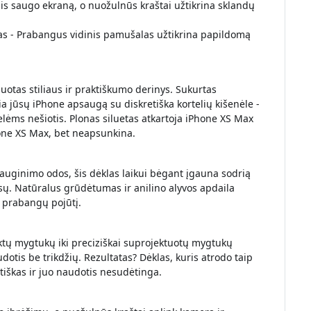
is saugo ekraną, o nuožulnūs kraštai užtikrina sklandų
s - Prabangus vidinis pamušalas užtikrina papildomą
inuotas stiliaus ir praktiškumo derinys. Sukurtas
a jūsų iPhone apsaugą su diskretiška kortelių kišenėle -
elėms nešiotis. Plonas siluetas atkartoja iPhone XS Max
hone XS Max, bet neapsunkina.
auginimo odos, šis dėklas laikui bėgant įgauna sodrią
jūsų. Natūralus grūdėtumas ir anilino alyvos apdaila
, prabangų pojūtį.
ktų mygtukų iki preciziškai suprojektuotų mygtukų
udotis be trikdžių. Rezultatas? Dėklas, kuris atrodo taip
ntiškas ir juo naudotis nesudėtinga.