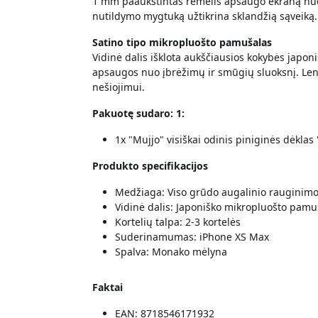
1 mm paaukštintas rėmelis apsaugo ekraną nuo 
nutildymo mygtuką užtikrina sklandžią sąveiką. D
Satino tipo mikropluošto pamušalas
Vidinė dalis išklota aukščiausios kokybės japon
apsaugos nuo įbrėžimų ir smūgių sluoksnį. Leng
nešiojimui.
Pakuotę sudaro: 1:
1x "Mujjo" visiškai odinis piniginės dėkl
Produkto specifikacijos
Medžiaga: Viso grūdo augalinio rauginim
Vidinė dalis: Japoniško mikropluošto pamu
Kortelių talpa: 2-3 kortelės
Suderinamumas: iPhone XS Max
Spalva: Monako mėlyna
Faktai
EAN: 8718546171932