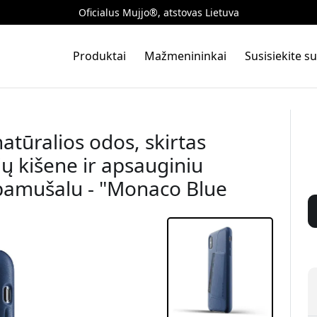
Oficialus Mujjo®, atstovas Lietuva
Produktai
Mažmenininkai
Susisiekite 
natūralios odos, skirtas
ių kišene ir apsauginiu
pamušalu - "Monaco Blue