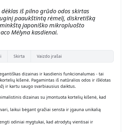
 dėklas iš pilno grūdo odos skirtas
ginį paaukštintą rėmelį, diskretišką
r minkštą japoniško mikropluošto
aco Mėlyna kasdienai.
i
Skirta
Vaizdo įrašai
gantiškas dizainas ir kasdienis funkcionalumas - tai
ortelių kišenė. Pagamintas iš natūralios odos ir išklotas
žį ir kartu saugo svarbiausius daiktus.
nimalistinis dizainas su įmontuota kortelių kišenė, kad
vari, laikui bėgant gražiai sensta ir įgauna unikalią
dengti odiniai mygtukai, kad atrodytų vientisai ir