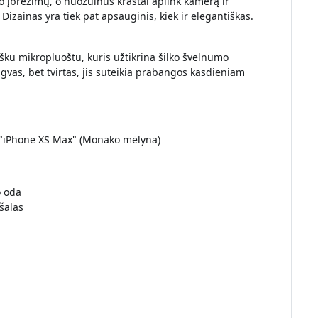
įbrėžimų, o nuožulnūs kraštai aplink kamerą ir
izainas yra tiek pat apsauginis, kiek ir elegantiškas.
išku mikropluoštu, kuris užtikrina šilko švelnumo
vas, bet tvirtas, jis suteikia prabangos kasdieniam
as "iPhone XS Max" (Monako mėlyna)
o oda
šalas