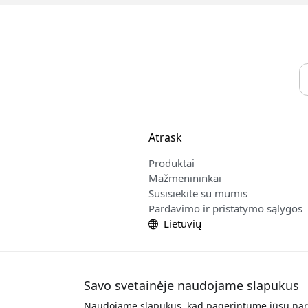
Atrask
Produktai
Mažmenininkai
Susisiekite su mumis
Pardavimo ir pristatymo sąlygos
Lietuvių
Savo svetainėje naudojame slapukus
Naudojame slapukus, kad pagerintume jūsų narš