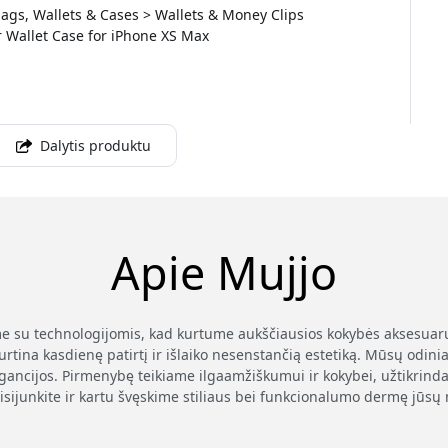
ags, Wallets & Cases > Wallets & Money Clips
 Wallet Case for iPhone XS Max
Dalytis produktu
Apie Mujjo
ame su technologijomis, kad kurtume aukščiausios kokybės aksesuar
na kasdienę patirtį ir išlaiko nesenstančią estetiką. Mūsų odiniai d
gancijos. Pirmenybę teikiame ilgaamžiškumui ir kokybei, užtikrin
 Prisijunkite ir kartu švęskime stiliaus bei funkcionalumo dermę jū