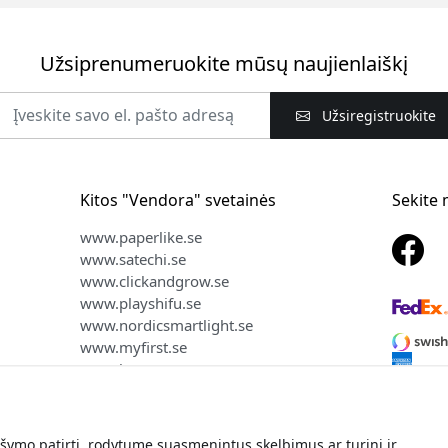
Užsiprenumeruokite mūsų naujienlaiškį
Užsiregistruokite
Kitos "Vendora" svetainės
Sekite
www.paperlike.se
www.satechi.se
www.clickandgrow.se
www.playshifu.se
www.nordicsmartlight.se
www.myfirst.se
www.herqs.se
ymo patirtį, rodytume suasmenintus skelbimus ar turinį ir