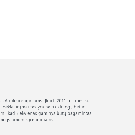
us Apple įrenginiams. Įkurti 2011 m., mes su
ėklai ir įmautės yra ne tik stilingi, bet ir
dami, kad kiekvienas gaminys būtų pagamintas
sų mėgstamiems įrenginiams.