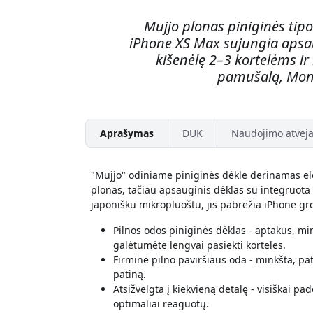
Mujjo plonas piniginės tipo
iPhone XS Max sujungia apsau
kišenėlę 2–3 kortelėms i
pamušalą, Mon
Aprašymas
DUK
Naudojimo atveja
"Mujjo" odiniame piniginės dėkle derinamas ele
plonas, tačiau apsauginis dėklas su integruota k
japonišku mikropluoštu, jis pabrėžia iPhone gro
Pilnos odos piniginės dėklas - aptakus, mi
galėtumėte lengvai pasiekti korteles.
Firminė pilno paviršiaus oda - minkšta, pat
patiną.
Atsižvelgta į kiekvieną detalę - visiškai pa
optimaliai reaguotų.