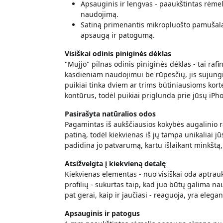
Apsauginis ir lengvas - paaukštintas rėmel
naudojimą.
Satiną primenantis mikropluošto pamušala
apsaugą ir patogumą.
Visiškai odinis piniginės dėklas
"Mujjo" pilnas odinis piniginės dėklas - tai raf
kasdieniam naudojimui be rūpesčių, jis sujungi
puikiai tinka dviem ar trims būtiniausioms kort
kontūrus, todėl puikiai priglunda prie jūsų iP
Pasirašyta natūralios odos
Pagamintas iš aukščiausios kokybės augalinio r
patiną, todėl kiekvienas iš jų tampa unikaliai 
padidina jo patvarumą, kartu išlaikant minkštą
Atsižvelgta į kiekvieną detalę
Kiekvienas elementas - nuo visiškai oda aptrau
profilių - sukurtas taip, kad juo būtų galima na
pat gerai, kaip ir jaučiasi - reaguoja, yra elega
Apsauginis ir patogus