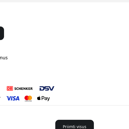
 mus
Priimti visus