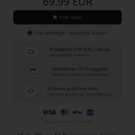
69.99 EUR
Pirkti dabar
Yra sandėlyje – paruošta išsiųsti
Pristatymas 9.99 EUR į Lietuva
Jokių paslėptų mokesčių
Pristatymas 10-12 rugpjūtis
Greitas ir atsekamas pristatymas
30 dienų grąžinimo teisė
Paprastas grąžinimas – jokių rūpesčių
Saugūs mokėjimai su šifravimu