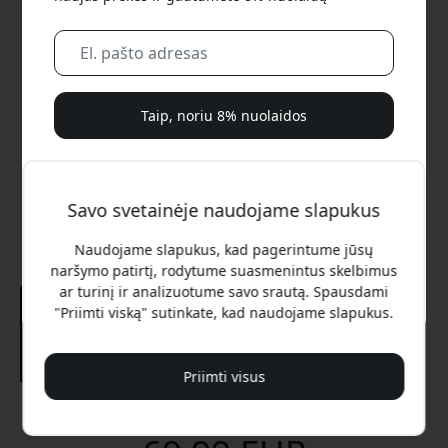
Taip, noriu 8% nuolaidos
Mes jums niekada nesiųsime brukalo. Užsiregistruodami
sutinkate gauti retkarčiais siunčiamus rinkodaros laiškus,
Savo svetainėje naudojame slapukus
edukacines serijas ir specialius pasiūlymus.
Naudojame slapukus, kad pagerintume jūsų
Ne, aš verčiau mokėčiau visą kainą.
naršymo patirtį, rodytume suasmenintus skelbimus
ar turinį ir analizuotume savo srautą. Spausdami
"Priimti viską" sutinkate, kad naudojame slapukus.
Priimti visus
Rekomenduojama kaina