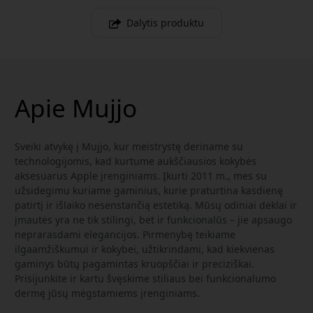
Dalytis produktu
Apie Mujjo
Sveiki atvykę į Mujjo, kur meistrystę deriname su
technologijomis, kad kurtume aukščiausios kokybės
aksesuarus Apple įrenginiams. Įkurti 2011 m., mes su
užsidegimu kuriame gaminius, kurie praturtina kasdienę
patirtį ir išlaiko nesenstančią estetiką. Mūsų odiniai dėklai ir
įmautės yra ne tik stilingi, bet ir funkcionalūs – jie apsaugo
neprarasdami elegancijos. Pirmenybę teikiame
ilgaamžiškumui ir kokybei, užtikrindami, kad kiekvienas
gaminys būtų pagamintas kruopščiai ir preciziškai.
Prisijunkite ir kartu švęskime stiliaus bei funkcionalumo
dermę jūsų mėgstamiems įrenginiams.