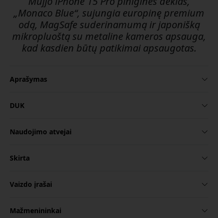
Mujjo iPhone 15 Pro piniginės dėklas,
„Monaco Blue“, sujungia europinę premium
odą, MagSafe suderinamumą ir japonišką
mikropluoštą su metaline kameros apsauga,
kad kasdien būtų patikimai apsaugotas.
Aprašymas
DUK
Naudojimo atvejai
Skirta
Vaizdo įrašai
Mažmenininkai