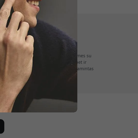
kaitydami.
us Apple įrenginiams. Įkurti 2011 m., mes su
ėklai ir įmautės yra ne tik stilingi, bet ir
dami, kad kiekvienas gaminys būtų pagamintas
sų mėgstamiems įrenginiams.