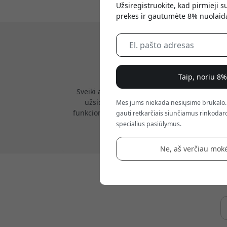
Užsiregistruokite, kad pirmieji 
prekes ir gautumėte 8% nuolaid
Taip, noriu 8
Sveiki atvykę į Mujjo, kur meistrystę derin
užsidegimu kuriame gaminius, kurie praturti
Mes jums niekada nesiųsime brukalo.
funkcionalūs – jie apsaugo neprarasdami ele
gauti retkarčiais siunčiamus rinkodaro
kruopščiai ir preciziškai.
specialius pasiūlymus.
Ne, aš verčiau mokė