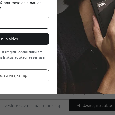
sužinotumėte apie naujas
atsis
ą
Apie Mujjo
% nuolaidos
ame su technologijomis, kad kurtume aukščiausios kokybės aksesuar
na kasdienę patirtį ir išlaiko nesenstančią estetiką. Mūsų odiniai d
 Užsiregistruodami sutinkate
gancijos. Pirmenybę teikiame ilgaamžiškumui ir kokybei, užtikrin
s laiškus, edukacines serijas ir
 Prisijunkite ir kartu švęskime stiliaus bei funkcionalumo dermę jū
čiau visą kainą.
Užsiprenumeruokite mūsų naujienlaiškį
Užsiregistruokite