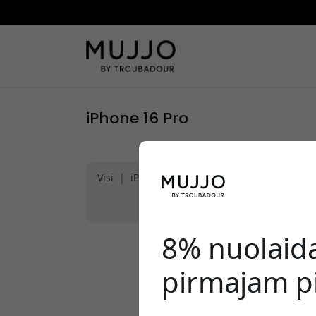
iPhone 16 Pro
Visi
|
iPhone 17
|
iPhone 17 Air
|
iPhone 1
|
iPhone 15 Pro Max
|
"iPhone 15
|
|
iPh
8% nuolaid
pirmajam pi
N