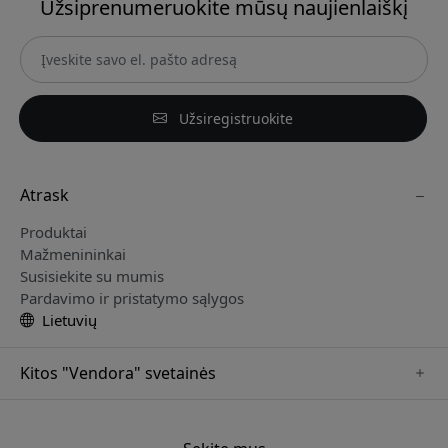
Užsiprenumeruokite mūsų naujienlaiškį
Užsiregistruokite
Atrask
Produktai
Mažmenininkai
Susisiekite su mumis
Pardavimo ir pristatymo sąlygos
Lietuvių
Kitos "Vendora" svetainės
www.paperlike.se
www.satechi.se