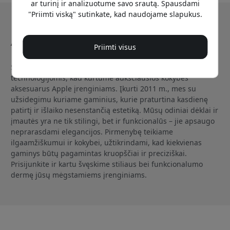
ar turinį ir analizuotume savo srautą. Spausdami
"Priimti viską" sutinkate, kad naudojame slapukus.
Apie Mujjo
Priimti visus
Sveiki atvykę į Mujjo, kur meistrystę deriname su
technologijomis, kad kurtume aukščiausios kokybės
aksesuarus Apple įrenginiams. Įkurti 2011 m., mes su
užsidegimu kuriame gaminius, kurie praturtina kasdienę
patirtį ir išlaiko nesenstančią estetiką. Mūsų odiniai dėklai ir
įmautės yra ne tik stilingi, bet ir funkcionalūs – jie apsaugo
neprarasdami elegancijos. Pirmenybę teikiame
ilgaamžiškumui ir kokybei, užtikrindami, kad kiekvienas
gaminys būtų pagamintas kruopščiai ir preciziškai.
Prisijunkite ir kartu švęskime stiliaus bei funkcionalumo
dermę jūsų mėgstamiems įrenginiams.