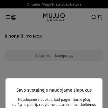
Oficialus Mujjo®, atstovas Lietuva
iPhone 11 Pro Max
Rodyti visas kategorijas
Neradome jokių produktų, atitinkančių jūsų
paiešką
Savo svetainėje naudojame slapukus
Naudojame slapukus, kad pagerintume jūsų
naršymo patirtį, rodytume suasmenintus skelbimus