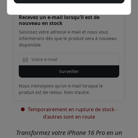
Recevez un e-mail lorsqu’il est de
nouveau en stock
Saisissez votre adresse e-mail et nous vous
informerons dès que le produit sera à nouveau
disponible.
Surveiller
Nous n'envoyons qu'un e-mail lorsque le
produit est de retour. Rien d'autre.
Temporairement en rupture de stock -
d'autres sont en route
Transformez votre iPhone 16 Pro en un