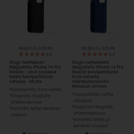
MUJJO-CL-029-BK
MUJJO-CL-029-BL
5.0
5.0
Mujjo Nahkakuori
Mujjo-nahkakotelo
MagSafella iPhone 14 Pro
MagSafella iPhone 14 Pro
Maxille – ohut suojaava
Maxille kasviparkitusta
kotelo kasviparkitusta
Ecco-nahasta,
nahasta - Musta
mikrokuituvuorilla -
Monacon sininen
Kasviparkittu Ecco-nahka
Kasviparkittu nahka
Integroitu MagSafe-
ulkopuoli
yhteensopivuus
Integroitu MagSafe-
Korotettu kehys kameran
yhteensopivuus
suojaus
Korotettu kehys ja
kameran suojaus