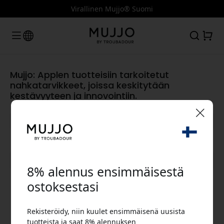
Virallinen Mujjo® Suomi
Mujjo: Applen tuotteisiin tarkoitetut
nahkatarvikkeet, joissa keskitytään
kestävyyteen ja innovointiin.
🎉 Alennuskoodisi:
Näytä kaikki kategoriat
8% alennus ensimmäisestä
ostoksestasi
Rekisteröidy, niin kuulet ensimmäisenä uusista
Käytä tätä koodia kassalla saadaksesi 8%
tuotteista ja saat 8% alennuksen
alennuksen.