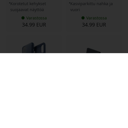
Korotetut kehykset
Kasviparkittu nahka ja
suojaavat näyttöä
vuori
Varastossa
Varastossa
34.99 EUR
34.99 EUR
MUJJO-CL-003-BL
MUJJO-WS-001-BS
Mujjo-nahkakotelo iPhone
Mujjo MagSafe -taitettava
11 Pro Maxille,
nahkainen
täysjyvänahkaa,
lompakkoteline iPhonelle,
mikrokuituvuori ja ohut
jossa on tilaa enintään 5
premiumlaatuinen
kortille ja