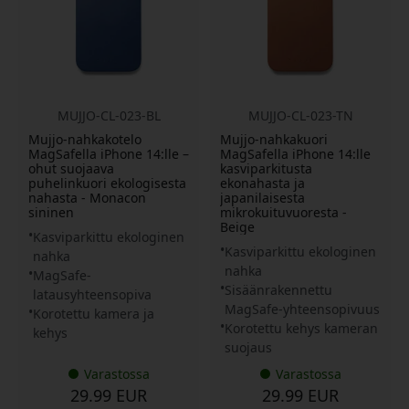
MUJJO-CL-023-BL
MUJJO-CL-023-TN
Mujjo-nahkakotelo
Mujjo-nahkakuori
MagSafella iPhone 14:lle –
MagSafella iPhone 14:lle
ohut suojaava
kasviparkitusta
puhelinkuori ekologisesta
ekonahasta ja
nahasta - Monacon
japanilaisesta
sininen
mikrokuituvuoresta -
Beige
Kasviparkittu ekologinen
Kasviparkittu ekologinen
nahka
nahka
MagSafe-
Sisäänrakennettu
latausyhteensopiva
MagSafe-yhteensopivuus
Korotettu kamera ja
Korotettu kehys kameran
kehys
suojaus
Varastossa
Varastossa
29.99 EUR
29.99 EUR