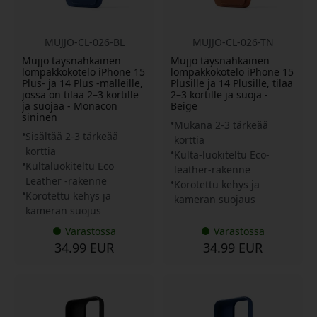
MUJJO-CL-026-BL
MUJJO-CL-026-TN
Mujjo täysnahkainen
Mujjo täysnahkainen
lompakkokotelo iPhone 15
lompakkokotelo iPhone 15
Plus- ja 14 Plus -malleille,
Plusille ja 14 Plusille, tilaa
jossa on tilaa 2–3 kortille
2–3 kortille ja suoja -
ja suojaa - Monacon
Beige
sininen
Mukana 2-3 tärkeää
Sisältää 2-3 tärkeää
korttia
korttia
Kulta-luokiteltu Eco-
Kultaluokiteltu Eco
leather-rakenne
Leather -rakenne
Korotettu kehys ja
Korotettu kehys ja
kameran suojaus
kameran suojus
Varastossa
Varastossa
34.99 EUR
34.99 EUR