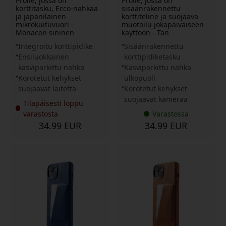
Prolle, jossa on
Prolle, jossa on
korttitasku, Ecco-nahkaa
sisäänrakennettu
ja japanilainen
korttiteline ja suojaava
mikrokuituvuori -
muotoilu jokapäiväiseen
Monacon sininen
käyttöön - Tan
Integroitu korttipidike
Sisäänrakennettu
Ensiluokkainen
korttipidiketasku
kasviparkittu nahka
Kasviparkittu nahka
Korotetut kehykset
ulkopuoli
suojaavat laitetta
Korotetut kehykset
suojaavat kameraa
Tilapäisesti loppu
varastosta
Varastossa
34.99 EUR
34.99 EUR