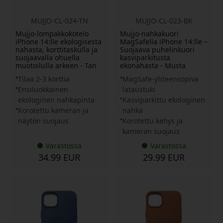
MUJJO-CL-024-TN
MUJJO-CL-023-BK
Mujjo-lompakkokotelo
Mujjo-nahkakuori
iPhone 14:lle ekologisesta
MagSafella iPhone 14:lle –
nahasta, korttitaskulla ja
Suojaava puhelinkuori
suojaavalla ohuella
kasviparkitusta
muotoilulla arkeen - Tan
ekonahasta - Musta
Tilaa 2-3 korttia
MagSafe-yhteensopiva
Ensiluokkainen
lataustuki
ekologinen nahkapinta
Kasviparkittu ekologinen
Korotettu kameran ja
nahka
näytön suojaus
Korotettu kehys ja
kameran suojaus
Varastossa
Varastossa
34.99 EUR
29.99 EUR