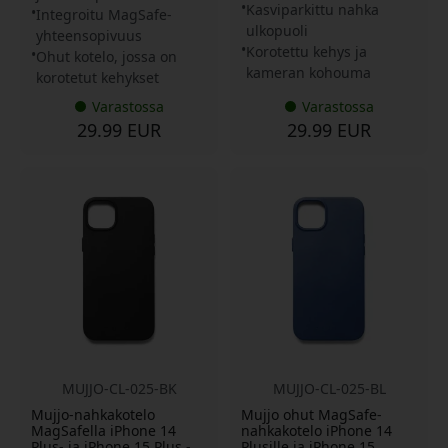
Kasviparkittu nahka
Integroitu MagSafe-
ulkopuoli
yhteensopivuus
Korotettu kehys ja
Ohut kotelo, jossa on
kameran kohouma
korotetut kehykset
Varastossa
Varastossa
29.99 EUR
29.99 EUR
MUJJO-CL-025-BK
MUJJO-CL-025-BL
Mujjo-nahkakotelo
Mujjo ohut MagSafe-
MagSafella iPhone 14
nahkakotelo iPhone 14
Plus- ja iPhone 15 Plus -
Plusille ja iPhone 15