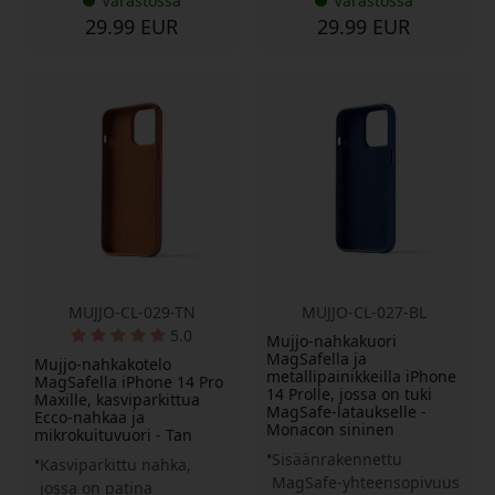
Varastossa
Varastossa
29.99 EUR
29.99 EUR
MUJJO-CL-029-TN
MUJJO-CL-027-BL
5.0
Mujjo-nahkakuori
MagSafella ja
Mujjo-nahkakotelo
metallipainikkeilla iPhone
MagSafella iPhone 14 Pro
14 Prolle, jossa on tuki
Maxille, kasviparkittua
MagSafe-lataukselle -
Ecco-nahkaa ja
Monacon sininen
mikrokuituvuori - Tan
Sisäänrakennettu
Kasviparkittu nahka,
MagSafe-yhteensopivuus
jossa on patina