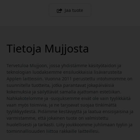
Jaa tuote
Tietoja Mujjosta
Tervetuloa Mujjoon, jossa yhdistämme käsityötaidon ja
teknologian luodaksemme ensiluokkaisia lisävarusteita
Applen laitteisiin. Vuonna 2011 perustettu intohimomme on
suunnitella tuotteita, jotka parantavat jokapäiväisiä
kokemuksia ja säilyttävät samalla ajattoman estetiikan.
Nahkakotelomme ja -suojuksemme eivät ole vain tyylikkäitä
vaan myös toimivia, ja ne tarjoavat suojaa tinkimättä
tyylikkyydestä. Pidämme kestävyyttä ja laatua ensisijaisina ja
varmistamme, että jokainen tuote on valmistettu
huolellisesti ja tarkasti. Liity joukkoomme juhlimaan tyylin ja
toiminnallisuuden liittoa rakkaille laitteillesi.