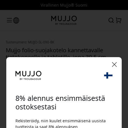
Virallinen Mujjo® Suomi
Tuotenumero: MUJJO-SL-090-BK
Mujjo folio-suojakotelo kannettavalle
tietokoneelle ja tabletille, jopa 30,5 cm,
nahkakahvalla ja nahkaisella säilytystilalla -
Musta
🎉 Alennuskoodisi:
8% alennus ensimmäisestä
ostoksestasi
Rekisteröidy, niin kuulet ensimmäisenä uusista
Käytä tätä koodia kassalla saadaksesi 8%
tuotteista ja saat 8% alennuksen
alennuksen.