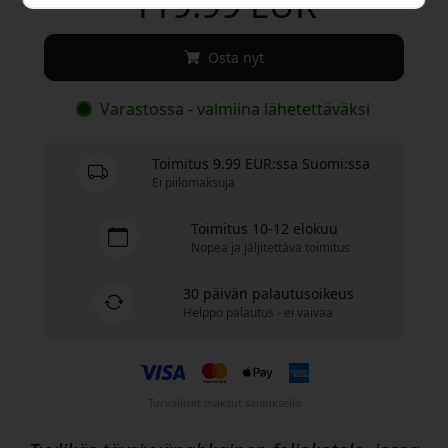
119.99 EUR
Osta nyt
Varastossa - valmiina lähetettäväksi
Toimitus 9.99 EUR:ssa Suomi:ssa
Ei piilomaksuja
Toimitus 10-12 elokuu
Nopea ja jäljitettävä toimitus
30 päivän palautusoikeus
Helppo palautus - ei vaivaa
Turvalliset maksut salauksella