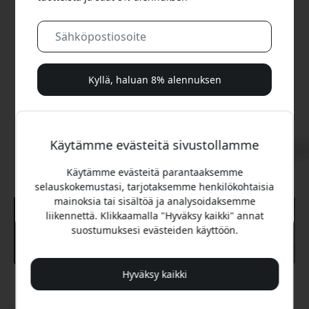
Kyllä, haluan 8% alennuksen
Emme koskaan spämmää sinua. Rekisteröitymällä
hyväksyt satunnaiset markkinointisähköpostit, opastavat
Käytämme evästeitä sivustollamme
sarjat ja erikoistarjoukset.
Käytämme evästeitä parantaaksemme
Ei, maksan mieluummin täyden hinnan.
selauskokemustasi, tarjotaksemme henkilökohtaisia
mainoksia tai sisältöä ja analysoidaksemme
liikennettä. Klikkaamalla "Hyväksy kaikki" annat
suostumuksesi evästeiden käyttöön.
Hyväksy kaikki
Suositeltava hinta