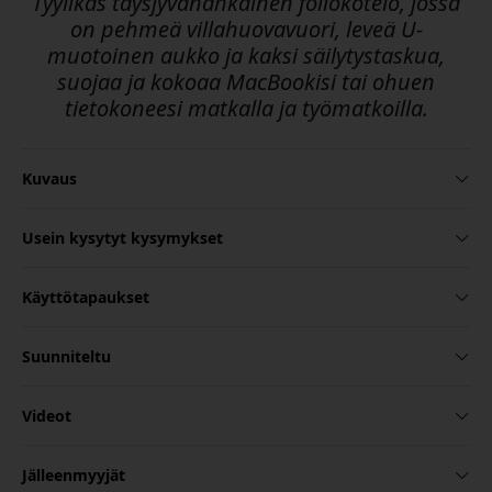
Tyylikäs täysjyvänahkainen foliokotelo, jossa
on pehmeä villahuovavuori, leveä U-
muotoinen aukko ja kaksi säilytystaskua,
suojaa ja kokoaa MacBookisi tai ohuen
tietokoneesi matkalla ja työmatkoilla.
Kuvaus
Usein kysytyt kysymykset
Käyttötapaukset
Suunniteltu
Videot
Jälleenmyyjät