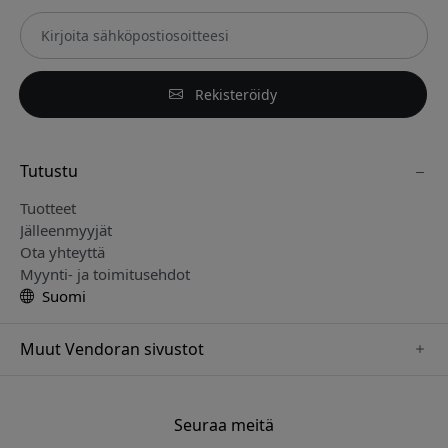
Rekisteröidy
Tutustu
Tuotteet
Jälleenmyyjät
Ota yhteyttä
Myynti- ja toimitusehdot
Suomi
Muut Vendoran sivustot
www.paperlike.se
www.satechi.se
Seuraa meitä
www.clickandgrow.se