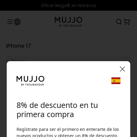
Oficial Mujjo® en Nórdicos
iPhone 17
🎉 Tu código de descuento:
Ver todas las categorías
8% de descuento en tu
primera compra
Regístrate para ser el primero en enterarte de los
Usa este código en la caja para obtener 8% de
nuevos productos y obtener un 8% de descuento
descuento.