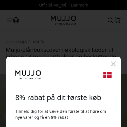
Officiel Mujjo® i Danmark
Varenr.: MUJJO-CL-024-TN
Mujjo-plånbokscover i økologisk læder til
iPhone 14 med kortholder og beskyttende
slankt design til hverdagsbrug - Tan
🎉 Din rabatkode:
8% rabat på dit første køb
Tilmeld dig for at være den første til at høre om
nye varer og få en 8% rabat
Brug denne kode ved kassen for at få 8% rabat.